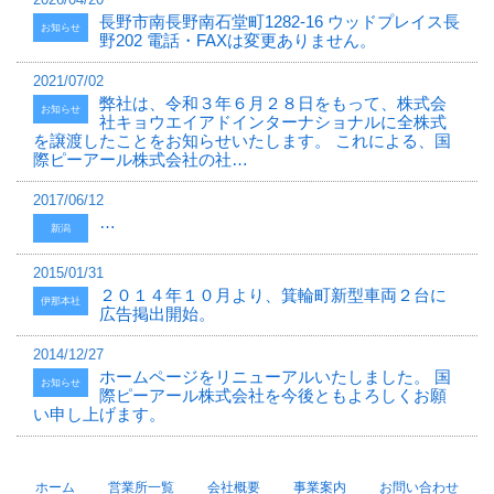
長野市南長野南石堂町1282-16 ウッドプレイス長
お知らせ
野202 電話・FAXは変更ありません。
2021/07/02
弊社は、令和３年６月２８日をもって、株式会
お知らせ
社キョウエイアドインターナショナルに全株式
を譲渡したことをお知らせいたします。 これによる、国
際ピーアール株式会社の社…
2017/06/12
…
新潟
2015/01/31
２０１４年１０月より、箕輪町新型車両２台に
伊那本社
広告掲出開始。
2014/12/27
ホームページをリニューアルいたしました。 国
お知らせ
際ピーアール株式会社を今後ともよろしくお願
い申し上げます。
ホーム
営業所一覧
会社概要
事業案内
お問い合わせ